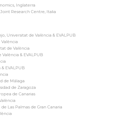
omics, Inglaterra
oint Research Centre, Italia
jo, Universitat de València & EVALPUB
e València
tat de València
e València & EVALPUB
cia
cia & EVALPUB
ència
ad de Málaga
sidad de Zaragoza
uropea de Canarias
 València
d de Las Palmas de Gran Canaria
lència