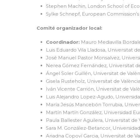
Stephen Machin, London School of Econ
Sylke Schnepf, European Commission’s J
Comité organizador local:
Coordinador:
Mauro Mediavilla Bordale
Luis Eduardo Vila Lladosa, Universitat d
José Manuel Pastor Monsalvez, Universi
Nerea Gómez Fernández, Universitat d
Ángel Soler Guillén, Universitat de Valèn
Gisela Rusteholz, Universitat de Valèn
Iván Vicente Carrión, Universitat de Val
Luis Alejandro Lopez-Agudo, Universid
María Jesús Mancebón Torrubia, Univer
Martín Martín González, Universidad E
Paula Ballester Aguilera, Universitat de
Sara M. González-Betancor, Universida
Ariadna Copoví Garcia, Universitat de Va