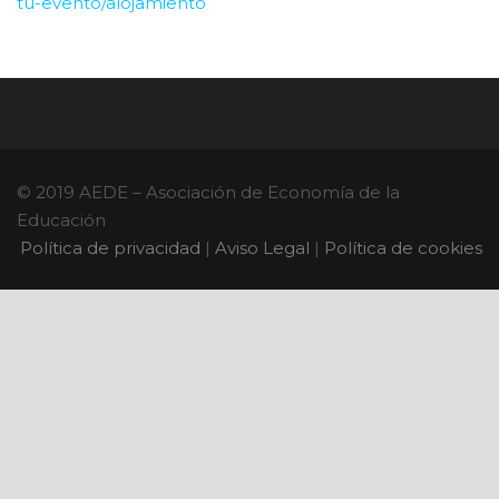
tu-evento/alojamiento
© 2019 AEDE – Asociación de Economía de la
Educación
Política de privacidad
|
Aviso Legal
|
Política de cookies